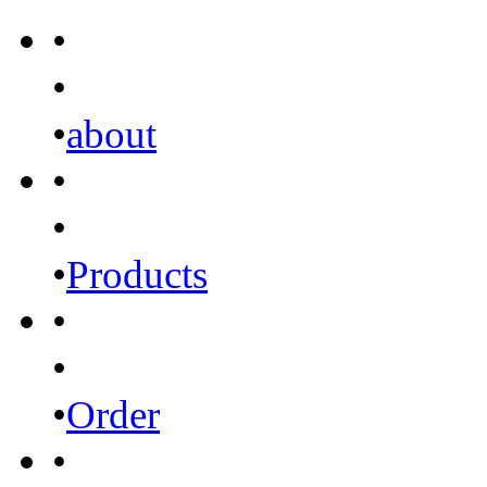
•
•
•
about
•
•
•
Products
•
•
•
Order
•