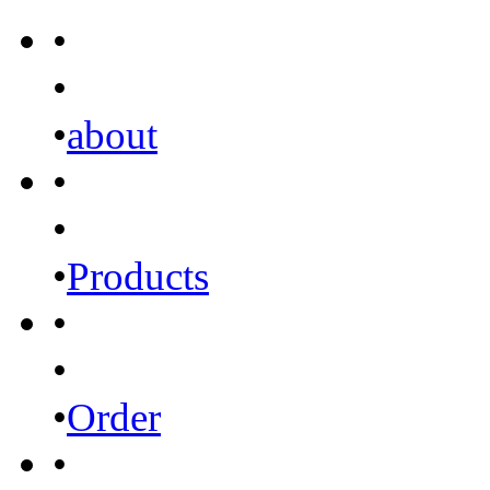
•
•
•
about
•
•
•
Products
•
•
•
Order
•