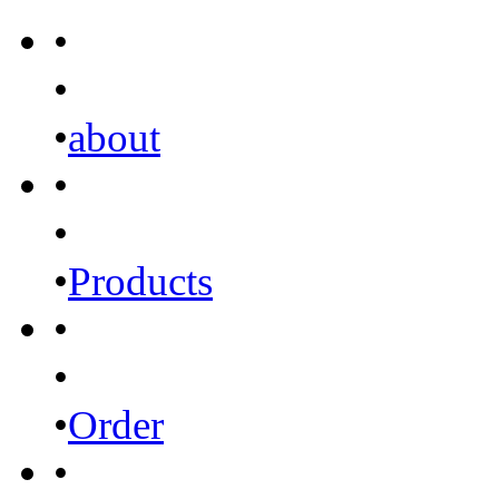
•
•
•
about
•
•
•
Products
•
•
•
Order
•